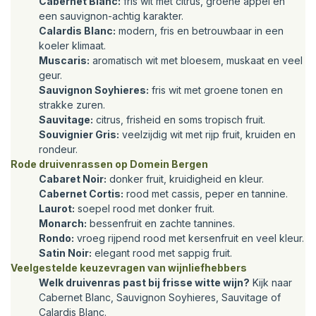
Cabernet Blanc:
fris wit met citrus, groene appel en
een sauvignon-achtig karakter.
Calardis Blanc:
modern, fris en betrouwbaar in een
koeler klimaat.
Muscaris:
aromatisch wit met bloesem, muskaat en veel
geur.
Sauvignon Soyhieres:
fris wit met groene tonen en
strakke zuren.
Sauvitage:
citrus, frisheid en soms tropisch fruit.
Souvignier Gris:
veelzijdig wit met rijp fruit, kruiden en
rondeur.
Rode druivenrassen op Domein Bergen
Cabaret Noir:
donker fruit, kruidigheid en kleur.
Cabernet Cortis:
rood met cassis, peper en tannine.
Laurot:
soepel rood met donker fruit.
Monarch:
bessenfruit en zachte tannines.
Rondo:
vroeg rijpend rood met kersenfruit en veel kleur.
Satin Noir:
elegant rood met sappig fruit.
Veelgestelde keuzevragen van wijnliefhebbers
Welk druivenras past bij frisse witte wijn?
Kijk naar
Cabernet Blanc, Sauvignon Soyhieres, Sauvitage of
Calardis Blanc.