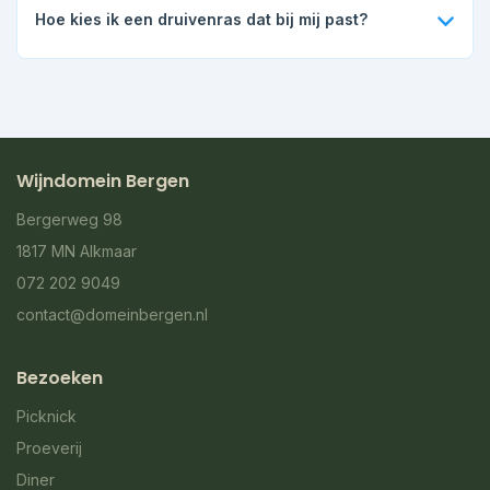
Cabernet Blanc, Calardis Blanc, Sauvignon Soyhieres,
Hoe kies ik een druivenras dat bij mij past?
Sauvitage en Souvignier Gris. Voor rood zijn Cabaret Noir,
Cabernet Cortis, Laurot, Monarch, Rondo en Satin Noir
Kies op smaak: fris wit, aromatisch wit, soepel rood of
interessant.
krachtig rood. Wil je snel kiezen, ga dan door naar de
druivenras-keuze en ontdek in een paar vragen welk ras
bij jouw smaak past.
Wijndomein Bergen
Bergerweg 98
1817 MN Alkmaar
072 202 9049
contact@domeinbergen.nl
Bezoeken
Picknick
Proeverij
Diner