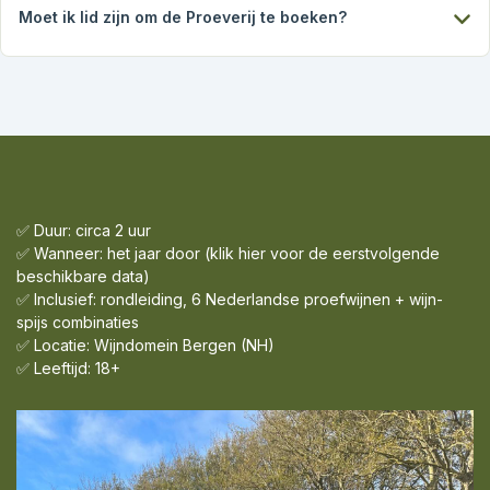
druivenrassen (zoals de Solaris en Johanniter) en
Moet ik lid zijn om de Proeverij te boeken?
professionele vinificatie, winnen Nederlandse wijnen
inmiddels al
internationale prijzen
.
Nee hoor, iedereen is welkom!
We vinden het juist
ontzettend leuk om wijnliefhebbers kennis te laten maken met
Sico schenkt alleen wijnen waar hij
100% achter staat
.
onze Nederlandse wijnen.
Bereid je voor om positief verrast te worden!
We waarschuwen je wel: veel bezoekers worden na afloop
zo enthousiast dat ze ook willen meedoen.
✅ Duur: circa 2 uur
✅ Wanneer: het jaar door (klik
hier
voor de eerstvolgende
beschikbare data)
✅ Inclusief: rondleiding, 6 Nederlandse proefwijnen + wijn-
spijs combinaties
✅ Locatie: Wijndomein Bergen (NH)
✅ Leeftijd: 18+