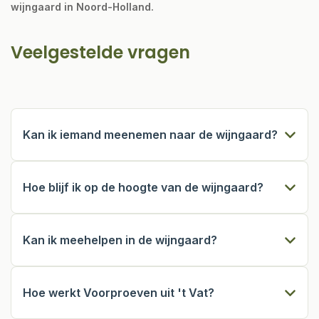
wijngaard in Noord-Holland.
Veelgestelde vragen
Kan ik iemand meenemen naar de wijngaard?
Ja, als lid heb je onbeperkt vrije toegang tot de
wijngaard. Neem gerust vrienden, familie of
Hoe blijf ik op de hoogte van de wijngaard?
kinderen mee. De wijngaard ligt tussen Alkmaar,
Egmond en Bergen aan Zee.
Via de Leden.App ontvang je wekelijkse updates
over het werk in de wijngaard, uitnodigingen voor
Kan ik meehelpen in de wijngaard?
evenementen en meewerkdagen. Je volgt het hele
seizoen mee, van snoei tot oogst.
Zeker. Het hele jaar door zijn er meewerkdagen:
wintersnoei, aanplanten, zomersnoei en de oogst.
Hoe werkt Voorproeven uit 't Vat?
Je bent altijd welkom, maar niets is verplicht.