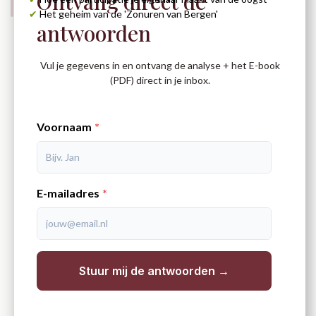
Ontvang direct de
✔
Het geheim van de 'Zonuren van Bergen'
antwoorden
Vul je gegevens in en ontvang de analyse + het E-book
(PDF) direct in je inbox.
Voornaam
E-mailadres
Stuur mij de antwoorden →