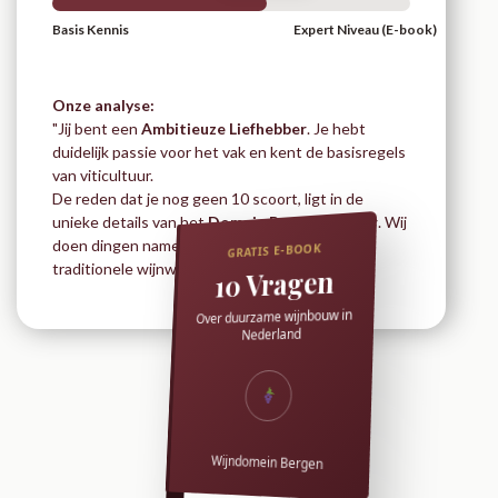
Basis Kennis
Expert Niveau (E-book)
Onze analyse:
"Jij bent een
Ambitieuze Liefhebber
. Je hebt
duidelijk passie voor het vak en kent de basisregels
van viticultuur.
De reden dat je nog geen 10 scoort, ligt in de
unieke details van het
Domein Bergen Terroir
. Wij
doen dingen namelijk net even anders dan de
traditionele wijnwereld."