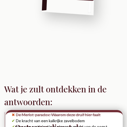
Wat je zult ontdekken in de
antwoorden:
✖
De Merlot-paradox: Waarom deze druif hier faalt
✔
De kracht van een kalkrijke zavelbodem
✔
Hoe een participatie je eigenaar maakt van de oogst