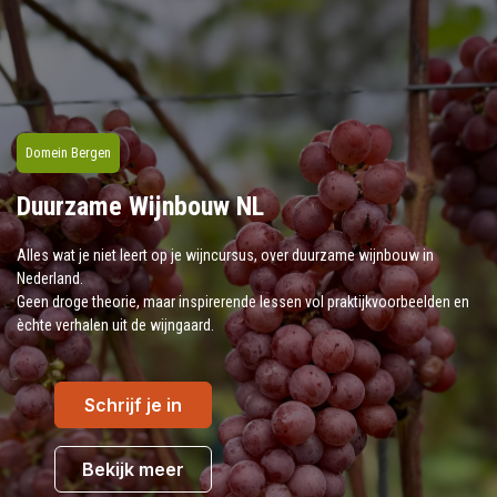
Domein Bergen
Duurzame Wijnbouw NL
Alles wat je niet leert op je wijncursus, over duurzame wijnbouw in
Nederland.
Geen droge theorie, maar inspirerende lessen vol praktijkvoorbeelden en
èchte verhalen uit de wijngaard.
Schrijf je in
Bekijk meer