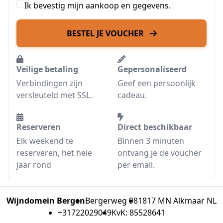
Ik bevestig mijn aankoop en gegevens.
BESTEL JE VOUCHER
Veilige betaling
Gepersonaliseerd
Verbindingen zijn
Geef een persoonlijk
versleuteld met SSL.
cadeau.
Reserveren
Direct beschikbaar
Elk weekend te
Binnen 3 minuten
reserveren, het hele
ontvang je de voucher
jaar rond
per email.
Wijndomein Bergen
Bergerweg 98
1817 MN Alkmaar NL
+31722029049
KvK: 85528641