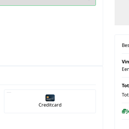
Bes
Vin
Ee
Tot
Tot
Creditcard
J