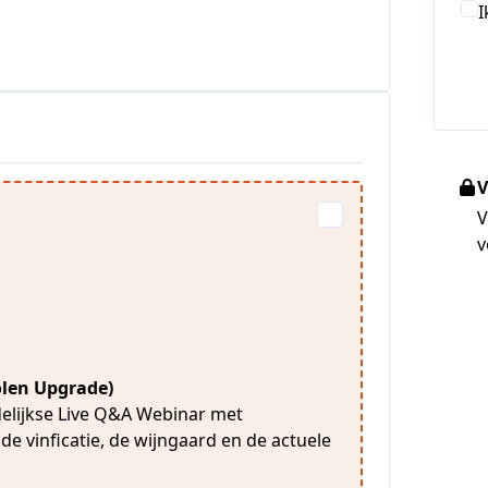
I
V
V
v
volen Upgrade)
elijkse Live Q&A Webinar met
 de vinficatie, de wijngaard en de actuele